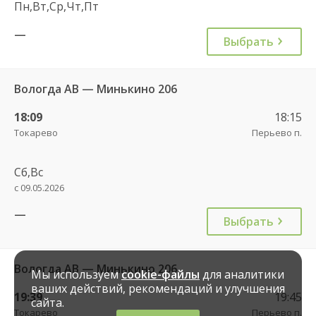
Пн,Вт,Ср,Чт,Пт
—
Выбрать
Вологда АВ — Минькино 206
18:09
18:15
Токарево
Перьево п.
Сб,Вс
с 09.05.2026
—
Выбрать
Вологда АВ — Минькино 206
Мы используем
cookie-файлы
для аналитики
ваших действий, рекомендаций и улучшения
19:39
19:45
сайта.
Токарево
Перьево п.