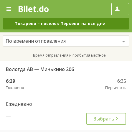
Bilet.do
—
Bilet.do
Поиск
и
покупка
Токарево
–
поселок Перьево
на все дни
билетов
на
автобус
По времени отправления
онлайн
Время отправления и прибытия местное
Вологда АВ — Минькино 206
6:29
6:35
Токарево
Перьево п.
Ежедневно
—
Выбрать