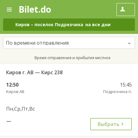
Bilet.do
—
Bilet.do
Поиск
и
покупка
Киров
–
поселок Подрезчиха
на все дни
билетов
на
автобус
По времени отправления
онлайн
Время отправления и прибытия местное
Киров г. АВ — Кирс 238
12:50
15:45
Киров АВ
Подрезчиха п.
Пн,Ср,Пт,Вс
—
Выбрать