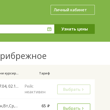
Личный кабинет
 Прибрежное
Дни курсирования
Тариф
27.04, 02.11, 28.12, 01.11
Рейс
Выбрать
неактивен
Пн,Вт,Ср,Чт,Пт
65
руб.
Выбрать