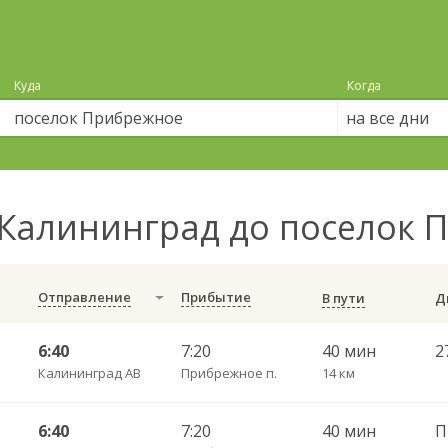
Куда
Когда
на все дни
Калининград до поселок
Отправление
Прибытие
В пути
6:40
7:20
40 мин
Калининград АВ
Прибрежное п.
14 км
6:40
7:20
40 мин