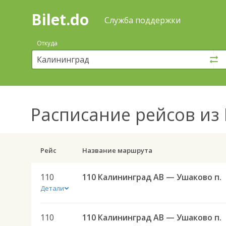
Bilet.do
—
Bilet.do
Поиск
Служба поддержки
и
покупка
Откуда
билетов
на
автобус
онлайн
Расписание рейсов
из 
Рейс
Название маршрута
110
110 Калининград АВ — Ушаково п.
Детали
110
110 Калининград АВ — Ушаково п.