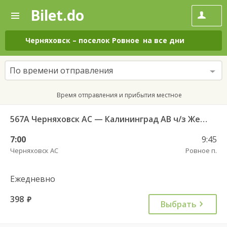
Bilet.do
—
Bilet.do
Поиск
и
покупка
Черняховск
–
поселок Ровное
на все дни
билетов
на
автобус
По времени отправления
онлайн
Время отправления и прибытия местное
567А Черняховск АС — Калининград АВ ч/з Железнодорожный КДП, Правдинск КДП
7:00
9:45
Черняховск АС
Ровное п.
Ежедневно
398
руб.
Выбрать