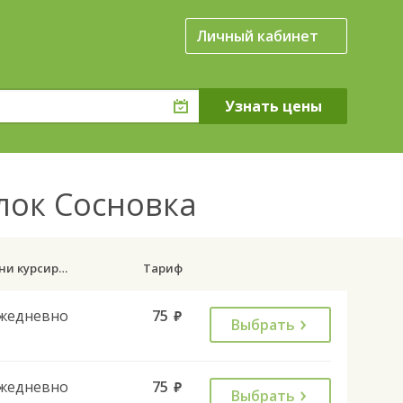
Личный кабинет
елок Сосновка
Дни курсирования
Тариф
жедневно
75
руб.
Выбрать
жедневно
75
руб.
Выбрать