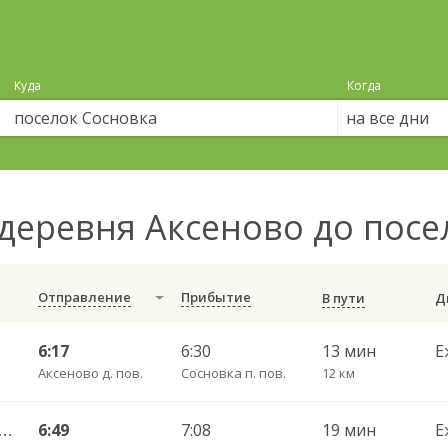
Куда
Когда
на все дни
деревня Аксеново до пос
Отправление
Прибытие
В пути
6:17
6:30
13 мин
Е
Аксеново д. пов.
Сосновка п. пов.
12 км
во — Вологда АВ ч/з Стризнево 416
6:49
7:08
19 мин
Е