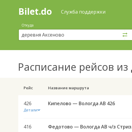
Bilet.do
—
Bilet.do
Поиск
Служба поддержки
и
покупка
Откуда
билетов
на
автобус
онлайн
Расписание рейсов
из 
Рейс
Название маршрута
426
Кипелово — Вологда АВ 426
Детали
416
Федото