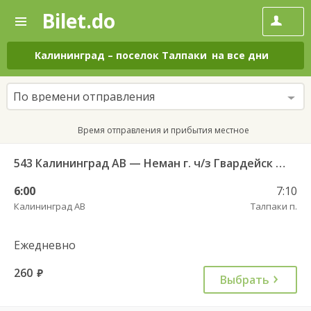
Bilet.do
—
Bilet.do
Поиск
и
покупка
Калининград
–
поселок Талпаки
на все дни
билетов
на
автобус
По времени отправления
онлайн
Время отправления и прибытия местное
543 Калининград АВ — Неман г. ч/з Гвардейск КДП, Большаково п.
6:00
7:10
Калининград АВ
Талпаки п.
Ежедневно
260
руб.
Выбрать