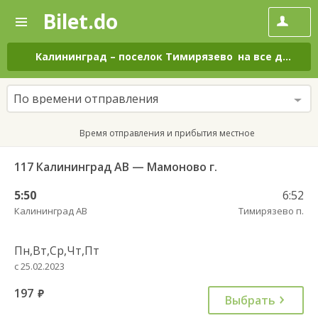
Bilet.do
—
Bilet.do
Поиск
и
покупка
Калининград
–
поселок Тимирязево
на все дни
билетов
на
автобус
По времени отправления
онлайн
Время отправления и прибытия местное
117 Калининград АВ — Мамоново г.
5:50
6:52
Калининград АВ
Тимирязево п.
Пн,Вт,Ср,Чт,Пт
с 25.02.2023
197
руб.
Выбрать