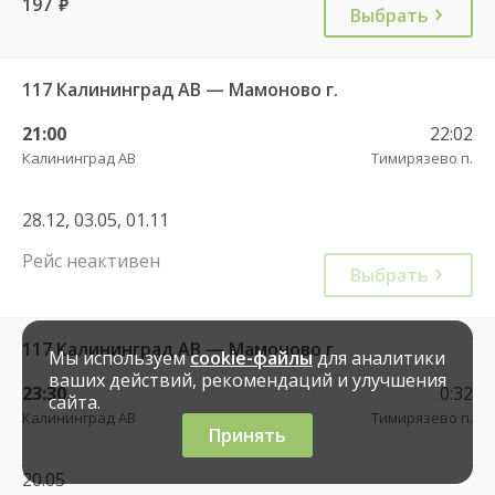
197
руб.
Выбрать
117 Калининград АВ — Мамоново г.
21:00
22:02
Калининград АВ
Тимирязево п.
28.12, 03.05, 01.11
Рейс неактивен
Выбрать
117 Калининград АВ — Мамоново г.
Мы используем
cookie-файлы
для аналитики
ваших действий, рекомендаций и улучшения
23:30
0:32
сайта.
Калининград АВ
Тимирязево п.
Принять
20.05