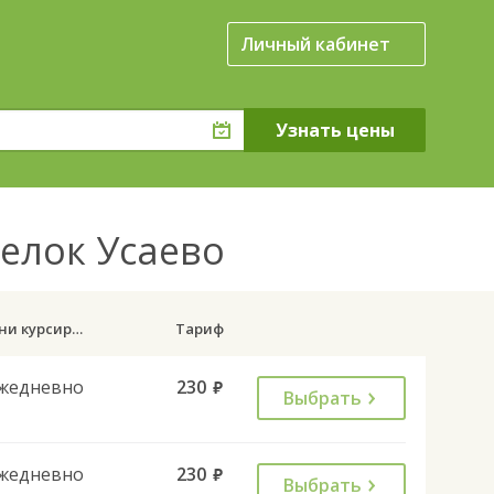
Личный кабинет
елок Усаево
Дни курсирования
Тариф
жедневно
230
руб.
Выбрать
жедневно
230
руб.
Выбрать