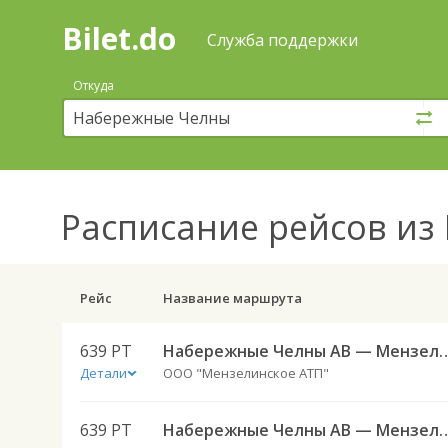
Bilet.do
—
Bilet.do
Поиск
Служба поддержки
и
покупка
Откуда
билетов
на
автобус
онлайн
Расписание рейсов
из 
Рейс
Название маршрута
639 РТ
Набережные Челны АВ — Мензе
Детали
ООО "Мензелинское АТП"
639 РТ
Набережные Челны АВ — Мензе