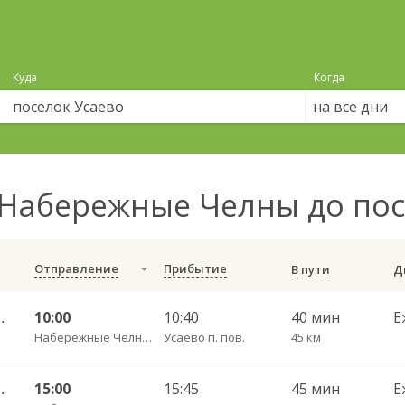
Куда
Когда
на все дни
Набережные Челны до пос
Отправление
Прибытие
В пути
линск АС 639 РТ
10:00
10:40
40 мин
Е
Набережные Челны АВ
Усаево п. пов.
45 км
линск АС 639 РТ
15:00
15:45
45 мин
Е