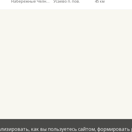
Набережные Челны АВ
Усаево п. пов.
45 км
нализировать, как вы пользуетесь сайтом, формировать