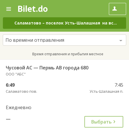
Bilet.do
—
Bilet.do
Поиск
и
покупка
Саламатово
–
поселок Усть-Шалашная
на все дни
билетов
на
автобус
По времени отправления
онлайн
Время отправления и прибытия местное
Чусовой АС — Пермь АВ города 680
ООО "АБС"
6:49
7:45
Саламатово пов.
Усть-Шалашная п.
Ежедневно
—
Выбрать