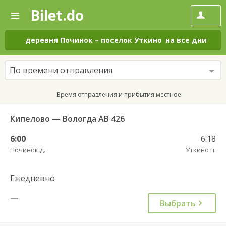
Bilet.do
—
Bilet.do
Поиск
и
покупка
деревня Починок
–
поселок Уткино
на все дни
билетов
на
автобус
По времени отправления
онлайн
Время отправления и прибытия местное
Кипелово — Вологда АВ 426
6:00
6:18
Починок д.
Уткино п.
Ежедневно
—
Выбрать