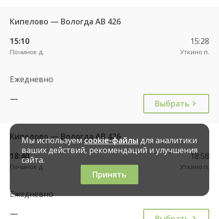
Кипелово — Вологда АВ 426
15:10
15:28
Починок д.
Уткино п.
Ежедневно
—
Выбрать
Кипелово — Вологда АВ 426
Мы используем
cookie-файлы
для аналитики
ваших действий, рекомендаций и улучшения
18:40
18:58
сайта.
Починок д.
Уткино п.
Принять
Ежедневно
—
Выбрать