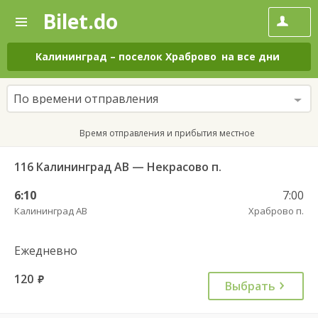
Bilet.do
—
Bilet.do
Поиск
и
покупка
Калининград
–
поселок Храброво
на все дни
билетов
на
автобус
По времени отправления
онлайн
Время отправления и прибытия местное
116 Калининград АВ — Некрасово п.
6:10
7:00
Калининград АВ
Храброво п.
Ежедневно
120
руб.
Выбрать