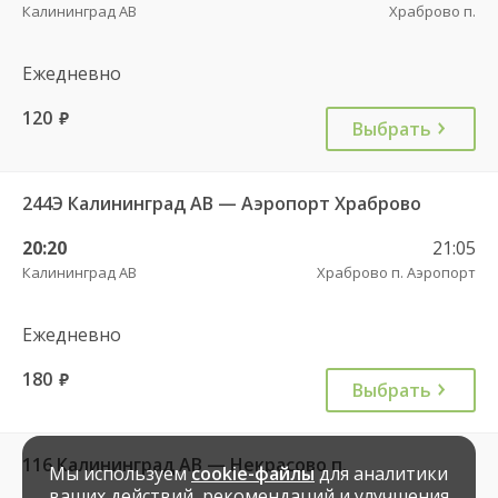
Калининград АВ
Храброво п.
Ежедневно
120
руб.
Выбрать
244Э Калининград АВ — Аэропорт Храброво
20:20
21:05
Калининград АВ
Храброво п. Аэропорт
Ежедневно
180
руб.
Выбрать
116 Калининград АВ — Некрасово п.
Мы используем
cookie-файлы
для аналитики
ваших действий, рекомендаций и улучшения