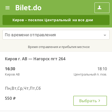
Bilet.do
—
Bilet.do
Поиск
и
покупка
Киров
–
поселок Центральный
на все дни
билетов
на
автобус
По времени отправления
онлайн
Время отправления и прибытия местное
Киров г. АВ — Нагорск пгт 264
16:30
18:10
Киров АВ
Центральный п. пов.
Пн,Вт,Ср,Чт,Пт,Сб
550
руб.
Выбрать