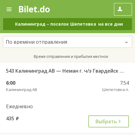
Bilet.do
—
Bilet.do
Поиск
и
покупка
Калининград
–
поселок Шепетовка
на все дни
билетов
на
автобус
По времени отправления
онлайн
Время отправления и прибытия местное
543 Калининград АВ — Неман г. ч/з Гвардейск КДП, Большаково п.
6:00
7:54
Калининград АВ
Шепетовка п.
Ежедневно
435
руб.
Выбрать