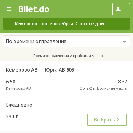
Bilet.do
—
Bilet.do
Поиск
и
покупка
Кемерово
–
поселок Юрга-2
на все дни
билетов
на
автобус
По времени отправления
онлайн
Время отправления и прибытия местное
Кемерово АВ — Юрга АВ 605
6:50
8:32
Кемерово АВ
Юрга-2 п. Воинская Часть
Ежедневно
290
руб.
Выбрать