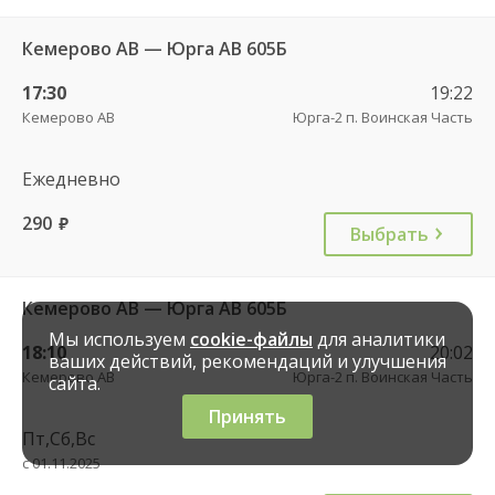
Кемерово АВ — Юрга АВ 605Б
17:30
19:22
Кемерово АВ
Юрга-2 п. Воинская Часть
Ежедневно
290
руб.
Выбрать
Кемерово АВ — Юрга АВ 605Б
Мы используем
cookie-файлы
для аналитики
18:10
20:02
ваших действий, рекомендаций и улучшения
Кемерово АВ
Юрга-2 п. Воинская Часть
сайта.
Принять
Пт,Сб,Вс
с 01.11.2025