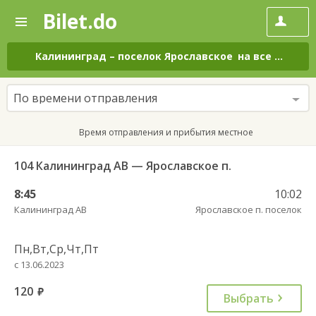
Bilet.do
—
Bilet.do
Поиск
и
покупка
Калининград
–
поселок Ярославское
на все дни
билетов
на
автобус
По времени отправления
онлайн
Время отправления и прибытия местное
104 Калининград АВ — Ярославское п.
8:45
10:02
Калининград АВ
Ярославское п. поселок
Пн,Вт,Ср,Чт,Пт
с 13.06.2023
120
руб.
Выбрать