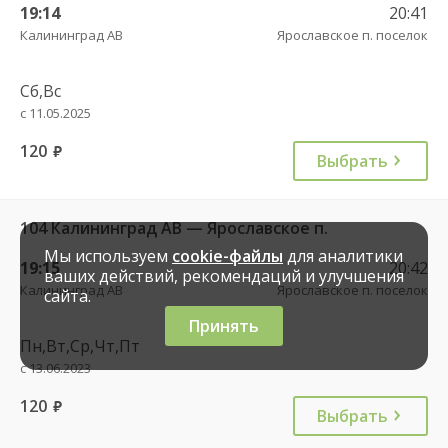
19:14
20:41
Калининград АВ
Ярославское п. поселок
Сб,Вс
с 11.05.2025
120
руб.
Выбрать
104 Калининград АВ — Ярославское п.
Мы используем
cookie-файлы
для аналитики
19:15
20:42
ваших действий, рекомендаций и улучшения
Калининград АВ
Ярославское п. поселок
сайта.
Принять
Пн,Вт,Ср,Чт,Пт
с 13.06.2023
120
руб.
Выбрать