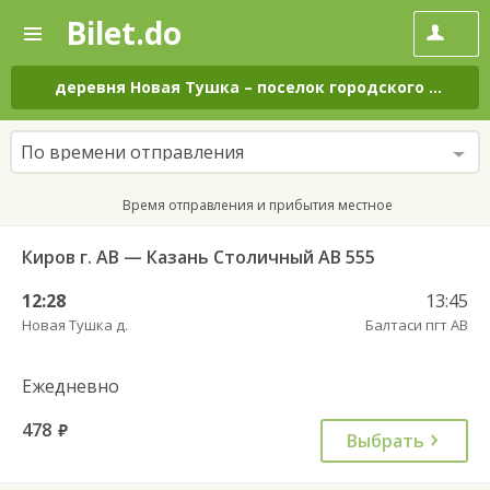
Bilet.do
—
Bilet.do
Поиск
и
покупка
деревня Новая Тушка
–
поселок городского типа Балтаси
билетов
на
автобус
По времени отправления
онлайн
Время отправления и прибытия местное
Киров г. АВ — Казань Столичный АВ 555
12:28
13:45
Новая Тушка д.
Балтаси пгт АВ
Ежедневно
478
руб.
Выбрать