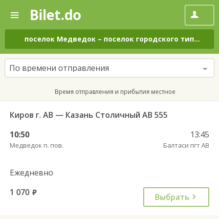
Bilet.do
—
Bilet.do
Поиск
и
покупка
поселок Медведок
–
поселок городского типа Балтаси
билетов
на
автобус
По времени отправления
онлайн
Время отправления и прибытия местное
Киров г. АВ — Казань Столичный АВ 555
10:50
13:45
Медведок п. пов.
Балтаси пгт АВ
Ежедневно
1 070
руб.
Выбрать