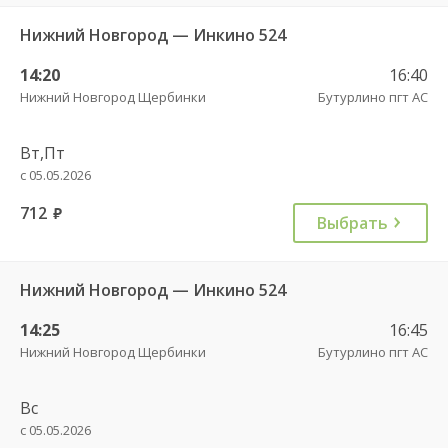
Нижний Новгород — Инкино 524
14:20
16:40
Нижний Новгород Щербинки
Бутурлино пгт АС
Вт,Пт
с 05.05.2026
712
руб.
Выбрать
Нижний Новгород — Инкино 524
14:25
16:45
Нижний Новгород Щербинки
Бутурлино пгт АС
Вс
с 05.05.2026