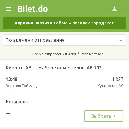
Bilet.do
—
Bilet.do
Поиск
и
покупка
деревня Верхняя Тойма
–
поселок городского типа Кукмор
билетов
на
автобус
По времени отправления
онлайн
Время отправления и прибытия местное
Киров г. АВ — Набережные Челны АВ 702
13:48
14:27
Верхняя Тойма д.
Кукмор пгт АС
Ежедневно
—
Выбрать