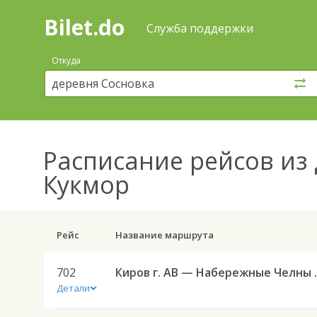
Bilet.do
—
Bilet.do
Поиск
Служба поддержки
и
покупка
Откуда
билетов
на
автобус
онлайн
Расписание рейсов
из 
Кукмор
Рейс
Название маршрута
702
Киров г. АВ
Детали