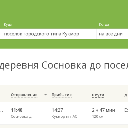
Куда
Когда
на все дни
деревня Сосновка до посе
Отправление
Прибытие
В пути
 — Набережные Челны АВ 702
11:40
14:27
2 ч 47 мин
Е
Сосновка д.
Кукмор пгт АС
120 км