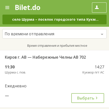
Bilet.do
—
Bilet.do
Поиск
и
покупка
село Шурма
–
поселок городского типа Кукмор
на 
билетов
на
автобус
По времени отправления
онлайн
Время отправления и прибытия местное
Киров г. АВ — Набережные Челны АВ 702
11:30
14:27
Шурма с. пов.
Кукмор пгт АС
Ежедневно
—
Выбрать