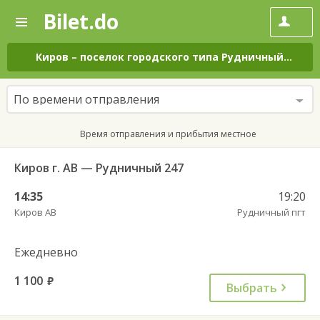
Bilet.do
—
Bilet.do
Поиск
и
покупка
Киров
–
поселок городского типа Рудничный
на вс
билетов
на
автобус
По времени отправления
онлайн
Время отправления и прибытия местное
Киров г. АВ — Рудничный 247
14:35
19:20
Киров АВ
Рудничный пгт
Ежедневно
1 100
руб.
Выбрать