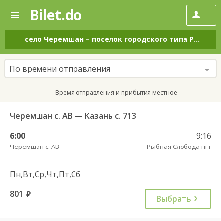
Bilet.do
—
Bilet.do
Поиск
и
покупка
село Черемшан
–
поселок городского типа Рыбная Слобода
билетов
на
автобус
По времени отправления
онлайн
Время отправления и прибытия местное
Черемшан с. АВ — Казань с. 713
6:00
9:16
Черемшан с. АВ
Рыбная Слобода пгт
Пн,Вт,Ср,Чт,Пт,Сб
801
руб.
Выбрать