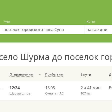
Куда
Когда
на все дни
село Шурма до поселок го
Отправление
Прибытие
В пути
Челны АВ — Киров г. АВ 702
12:24
15:05
2 ч 41 мин
Е
Шурма с. пов.
Суна пгт АС
107 км