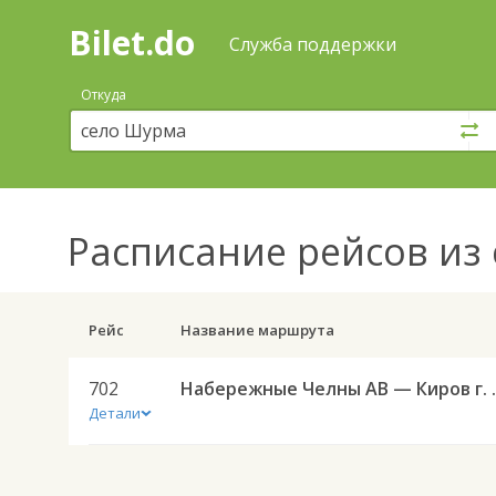
Bilet.do
—
Bilet.do
Поиск
Служба поддержки
и
покупка
Откуда
билетов
на
автобус
онлайн
Расписание рейсов
из 
Рейс
Название маршрута
702
Набережные 
Детали