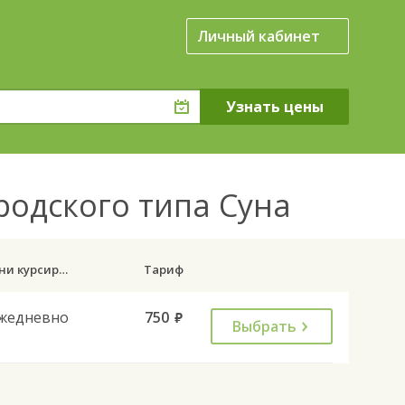
Личный кабинет
родского типа Суна
Дни курсирования
Тариф
жедневно
750
руб.
Выбрать