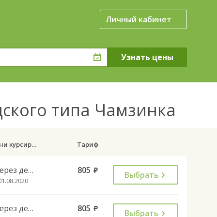
Личный кабинет
дского типа Чамзинка
Дни курсирования
Тариф
Через день
805
руб.
Выбрать
01.08.2020
Через день
805
руб.
Выбрать