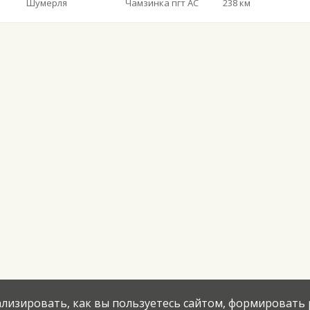
Шумерля
Чамзинка пгт АС
238 км
нализировать, как вы пользуетесь сайтом, формировать