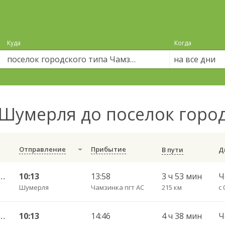
Куда
Когда
на все дни
Шумерля до поселок горо
Отправление
Прибытие
В пути
г. ДКП — Саранск АВ ч/з Ардатов 2190
10:13
13:58
3 ч 53 мин
Шумерля
Чамзинка пгт АС
215 км
с 
рск г. ДКП — Саранск АВ 5396
10:13
14:46
4 ч 38 мин