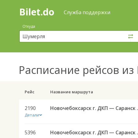
Bilet.do
—
Bilet.do
Поиск
Служба поддержки
и
покупка
Откуда
билетов
на
автобус
онлайн
Расписание рейсов
из 
Рейс
Название маршрута
2190
Новочебоксарск 
Детали
5396
Новочебокса