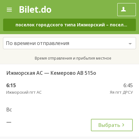
Bilet.do
—
Bilet.do
Поиск
и
покупка
поселок городского типа Ижморский
–
поселок городского типа Яя
билетов
на
автобус
По времени отправления
онлайн
Время отправления и прибытия местное
Ижморская АС — Кемерово АВ 515о
6:15
6:45
Ижморский пгт АС
Яя пгт ДРСУ
Вс
—
Выбрать