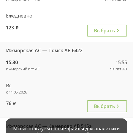
Ежедневно
123
руб.
Выбрать
Ижморская АС — Томск АВ 6422
15:30
15:55
Ижморский пгт АС
Яя пгт АВ
Вс
с 11.05.2026
76
руб.
Выбрать
Ижморская АС — Кемерово АВ 515э
Мы используем
cookie-файлы
для аналитики