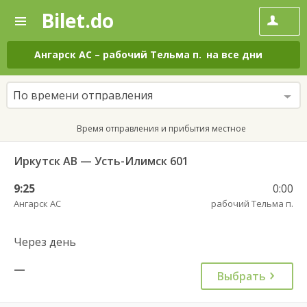
Bilet.do
—
Bilet.do
Поиск
и
покупка
Ангарск АС
–
рабочий Тельма п.
на все дни
билетов
на
автобус
По времени отправления
онлайн
Время отправления и прибытия местное
Иркутск АВ — Усть-Илимск 601
9:25
0:00
Ангарск АС
рабочий Тельма п.
Через день
—
Выбрать