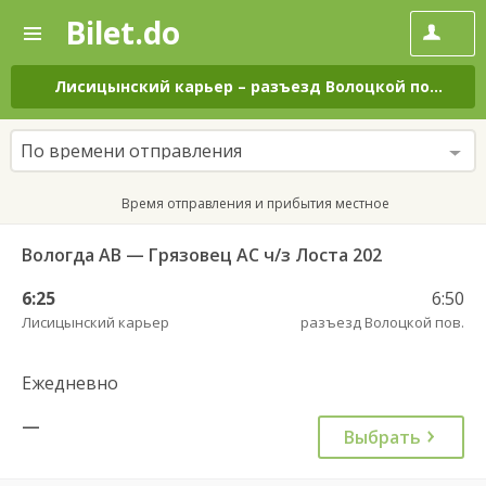
Bilet.do
—
Bilet.do
Поиск
и
покупка
Лисицынский карьер
–
разъезд Волоцкой пов.
на 
билетов
на
автобус
По времени отправления
онлайн
Время отправления и прибытия местное
Вологда АВ — Грязовец АС ч/з Лоста 202
6:25
6:50
Лисицынский карьер
разъезд Волоцкой пов.
Ежедневно
—
Выбрать