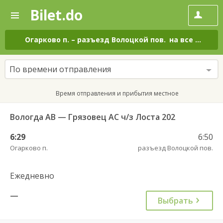
Bilet.do
—
Bilet.do
Поиск
и
покупка
Огарково п.
–
разъезд Волоцкой пов.
на все дни
билетов
на
автобус
По времени отправления
онлайн
Время отправления и прибытия местное
Вологда АВ — Грязовец АС ч/з Лоста 202
6:29
6:50
Огарково п.
разъезд Волоцкой пов.
Ежедневно
—
Выбрать