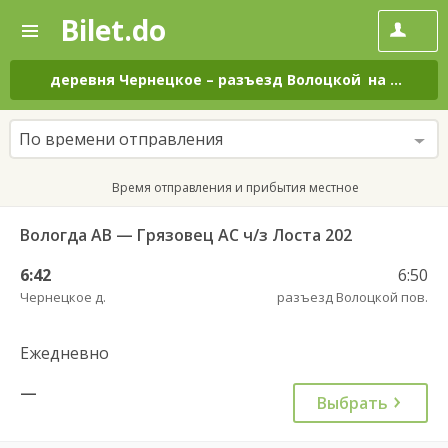
Bilet.do
—
Bilet.do
Поиск
и
покупка
деревня Чернецкое
–
разъезд Волоцкой
на все дни
билетов
на
автобус
По времени отправления
онлайн
Время отправления и прибытия местное
Вологда АВ — Грязовец АС ч/з Лоста 202
6:42
6:50
Чернецкое д.
разъезд Волоцкой пов.
Ежедневно
—
Выбрать