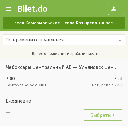
Bilet.do
—
Bilet.do
Поиск
и
покупка
село Комсомольское
–
село Батырево
на все дни
билетов
на
автобус
По времени отправления
онлайн
Время отправления и прибытия местное
Чебоксары Центральный АВ — Ульяновск Центральный АВ 6408
7:00
7:24
Комсомольское с. ДКП
Батырево с. ДКП
Ежедневно
—
Выбрать