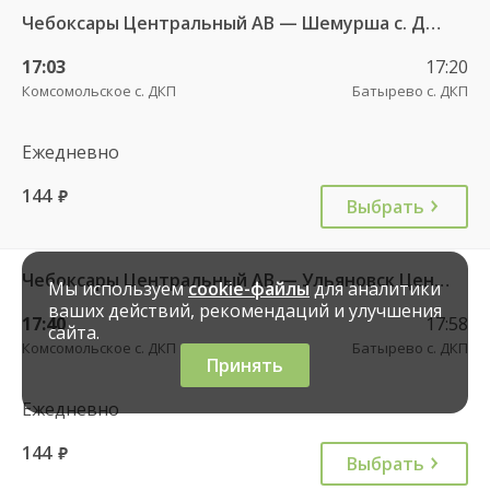
Чебоксары Центральный АВ — Шемурша с. ДКП 546
17:03
17:20
Комсомольское с. ДКП
Батырево с. ДКП
Ежедневно
144
руб.
Выбрать
Чебоксары Центральный АВ — Ульяновск Центральный АВ 8164
Мы используем
cookie-файлы
для аналитики
ваших действий, рекомендаций и улучшения
17:40
17:58
сайта.
Комсомольское с. ДКП
Батырево с. ДКП
Принять
Ежедневно
144
руб.
Выбрать