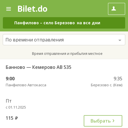
Bilet.do
—
Bilet.do
Поиск
и
покупка
Панфилово
–
село Березово
на все дни
билетов
на
автобус
По времени отправления
онлайн
Время отправления и прибытия местное
Банново — Кемерово АВ 535
9:00
9:35
Панфилово Автокасса
Березово с. (Кем)
Пт
с 01.11.2025
115
руб.
Выбрать