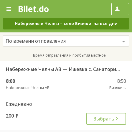
Bilet.do
—
Bilet.do
Поиск
и
покупка
Набережные Челны
–
село Бизяки
на все дни
билетов
на
автобус
По времени отправления
онлайн
Время отправления и прибытия местное
Набережные Челны АВ — Ижевка с. Санаторий Ижминводы 640 РТ
8:00
8:50
Набережные Челны АВ
Бизяки с.
Ежедневно
200
руб.
Выбрать