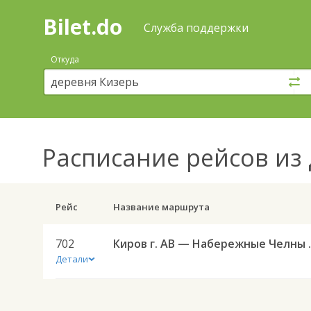
Bilet.do
—
Bilet.do
Поиск
Служба поддержки
и
покупка
Откуда
билетов
на
автобус
онлайн
Расписание рейсов
из 
Рейс
Название маршрута
702
Киров г. АВ
Детали