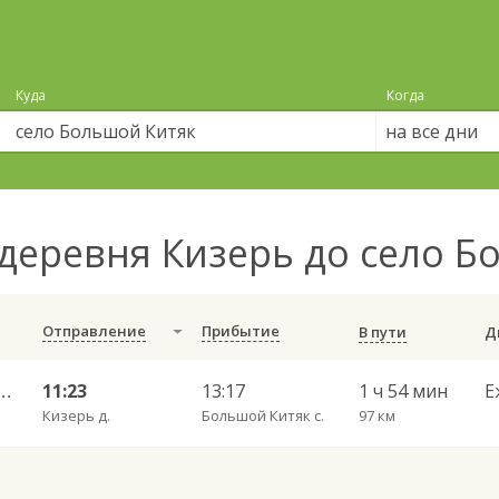
Куда
Когда
на все дни
деревня Кизерь до село 
Отправление
Прибытие
В пути
 — Набережные Челны АВ 702
11:23
13:17
1 ч 54 мин
Е
Кизерь д.
Большой Китяк с.
97 км