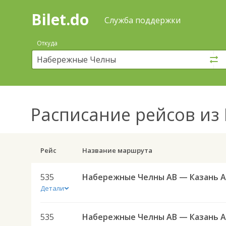
Bilet.do
—
Bilet.do
Поиск
Служба поддержки
и
покупка
Откуда
билетов
на
автобус
онлайн
Расписание рейсов
из 
Рейс
Название маршрута
535
Детали
535