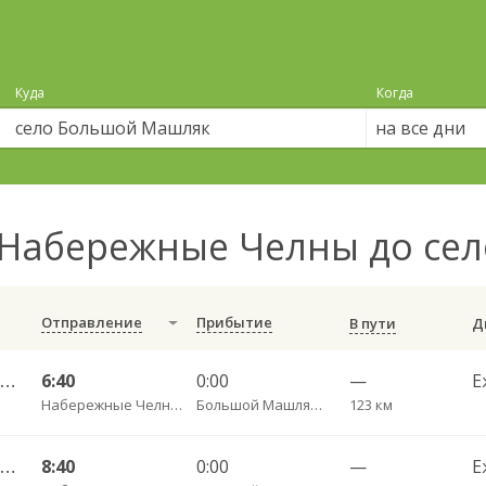
Куда
Когда
на все дни
Набережные Челны до се
Отправление
Прибытие
В пути
Набережные Челны АВ — Казань АВ Восточный 535
6:40
0:00
—
Е
Набережные Челны АВ
Большой Машляк с. пов.
123 км
Набережные Челны АВ — Казань АВ Восточный 535
8:40
0:00
—
Е