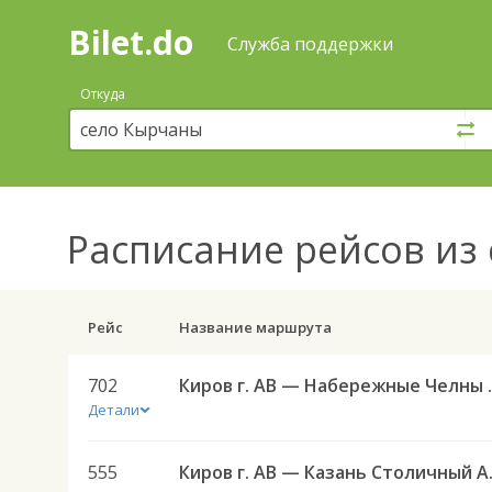
Bilet.do
—
Bilet.do
Поиск
Служба поддержки
и
покупка
Откуда
билетов
на
автобус
онлайн
Расписание рейсов
из 
Рейс
Название маршрута
702
Киров г. АВ
Детали
555
Киров г.