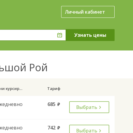
Личный кабинет
льшой Рой
Дни курсирования
Тариф
жедневно
685
руб.
Выбрать
жедневно
742
руб.
Выбрать