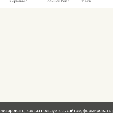
Кырчаны с.
Большой Рой с.
114 км
нализировать, как вы пользуетесь сайтом, формировать