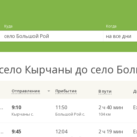
Куда
Когда
на все дни
село Кырчаны до село Бо
Отправление
Прибытие
В пути
 — Набережные Челны АВ 702
9:10
11:50
2 ч 40 мин
Е
Кырчаны с.
Большой Рой с.
104 км
 АВ — Казань Столичный АВ 555
9:45
12:04
2 ч 19 мин
Е