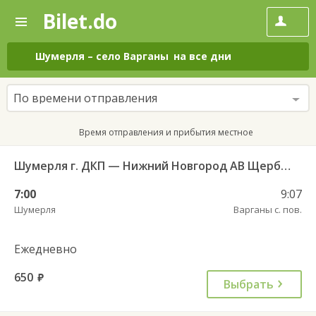
Bilet.do
—
Bilet.do
Поиск
и
покупка
Шумерля
–
село Варганы
на все дни
билетов
на
автобус
По времени отправления
онлайн
Время отправления и прибытия местное
Шумерля г. ДКП — Нижний Новгород АВ Щербинки 1064
7:00
9:07
Шумерля
Варганы с. пов.
Ежедневно
650
руб.
Выбрать