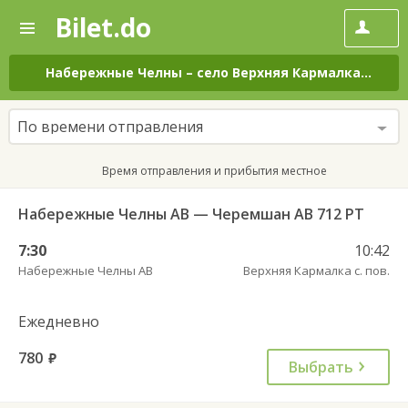
Bilet.do
—
Bilet.do
Поиск
и
покупка
Набережные Челны
–
село Верхняя Кармалка
на вс
билетов
на
автобус
По времени отправления
онлайн
Время отправления и прибытия местное
Набережные Челны АВ — Черемшан АВ 712 РТ
7:30
10:42
Набережные Челны АВ
Верхняя Кармалка с. пов.
Ежедневно
780
руб.
Выбрать