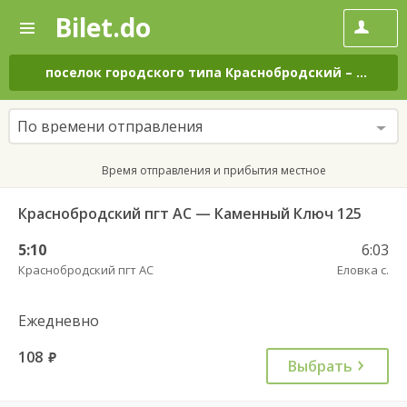
Bilet.do
—
Bilet.do
Поиск
и
покупка
поселок городского типа Краснобродский
–
село Е
билетов
на
автобус
По времени отправления
онлайн
Время отправления и прибытия местное
Краснобродский пгт АС — Каменный Ключ 125
5:10
6:03
Краснобродский пгт АС
Еловка с.
Ежедневно
108
руб.
Выбрать