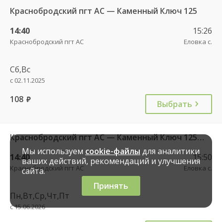
Краснобродский пгт АС — Каменный Ключ 125
14:40
15:26
Краснобродский пгт АС
Еловка с.
Сб,Вс
с 02.11.2025
108
руб.
Выбрать
Краснобродский пгт АС — Каменный Ключ 125кч
Мы используем
cookie-файлы
для аналитики
14:40
15:50
ваших действий, рекомендаций и улучшения
Краснобродский пгт АС
Еловка с.
сайта.
Принять
Пн,Вт,Ср,Чт,Пт
с 15.06.2026