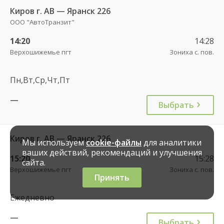
Киров г. АВ — Яранск 226
ООО "АвтоТранзит"
14:20
14:28
Верхошижемье пгт
Зониха с. пов.
Пн,Вт,Ср,Чт,Пт
—
Выбрать
Киров г. АВ — Яранск 226
Мы используем
cookie-файлы
для аналитики
ваших действий, рекомендаций и улучшения
15:20
15:28
сайта.
Верхошижемье пгт
Зониха с. пов.
Принять
Ежедневно
—
Выбрать