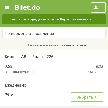
Bilet.do
—
Bilet.do
Поиск
и
покупка
поселок городского типа Верхошижемье
–
село Зониха
билетов
на
автобус
По времени отправления
онлайн
Время отправления и прибытия местное
Киров г. АВ — Яранск 226
7:55
8:03
Верхошижемье пгт
Зониха с. пов.
Ежедневно
79
руб.
Выбрать