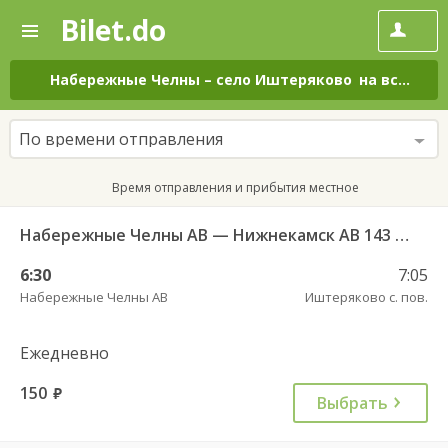
Bilet.do
—
Bilet.do
Поиск
и
покупка
Набережные Челны
–
село Иштеряково
на все дни
билетов
на
автобус
По времени отправления
онлайн
Время отправления и прибытия местное
Набережные Челны АВ — Нижнекамск АВ 143 РТ
6:30
7:05
Набережные Челны АВ
Иштеряково с. пов.
Ежедневно
150
руб.
Выбрать