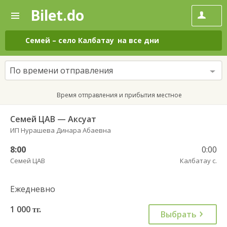
Bilet.do
—
Bilet.do
Поиск
и
покупка
Семей
–
село Калбатау
на все дни
билетов
на
автобус
По времени отправления
онлайн
Время отправления и прибытия местное
Семей ЦАВ — Аксуат
ИП Нурашева Динара Абаевна
8:00
0:00
Семей ЦАВ
Калбатау с.
Ежедневно
1 000
тг.
Выбрать