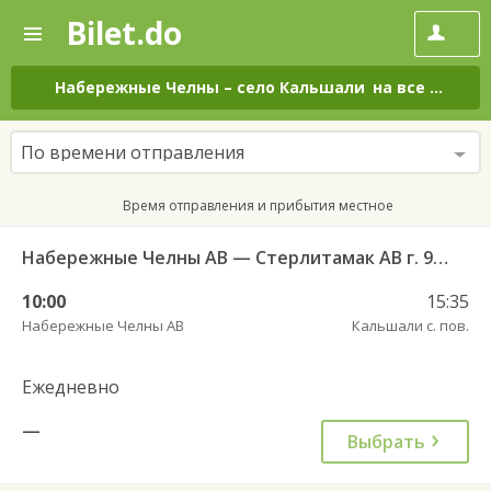
Bilet.do
—
Bilet.do
Поиск
и
покупка
Набережные Челны
–
село Кальшали
на все дни
билетов
на
автобус
По времени отправления
онлайн
Время отправления и прибытия местное
Набережные Челны АВ — Стерлитамак АВ г. 955
10:00
15:35
Набережные Челны АВ
Кальшали с. пов.
Ежедневно
—
Выбрать