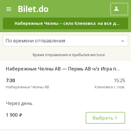
Bilet.do
—
Bilet.do
Поиск
и
покупка
Набережные Челны
–
село Кленовка
на все дни
билетов
на
автобус
По времени отправления
онлайн
Время отправления и прибытия местное
Набережные Челны АВ — Пермь АВ ч/з Игра пгт АС 6195
7:30
15:25
Набережные Челны АВ
Кленовка с. пов.
Через день
1 900
руб.
Выбрать