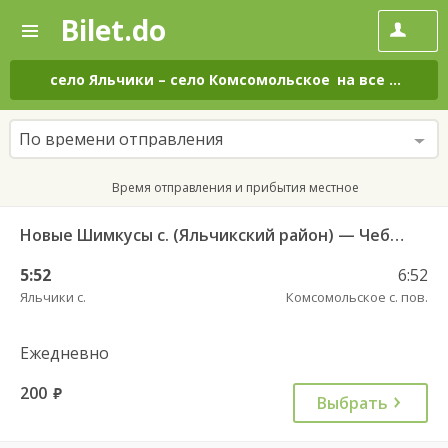
Bilet.do
—
Bilet.do
Поиск
и
покупка
село Яльчики
–
село Комсомольское
на все дни
билетов
на
автобус
По времени отправления
онлайн
Время отправления и прибытия местное
Новые Шимкусы с. (Яльчикский район) — Чебоксары Центральный АВ 653
5:52
6:52
Яльчики с.
Комсомольское с. пов.
Ежедневно
200
руб.
Выбрать