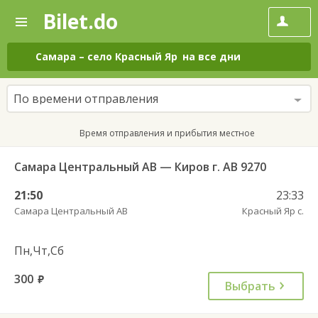
Bilet.do
—
Bilet.do
Поиск
и
покупка
Самара
–
село Красный Яр
на все дни
билетов
на
автобус
По времени отправления
онлайн
Время отправления и прибытия местное
Самара Центральный АВ — Киров г. АВ 9270
21:50
23:33
Самара Центральный АВ
Красный Яр с.
Пн,Чт,Сб
300
руб.
Выбрать