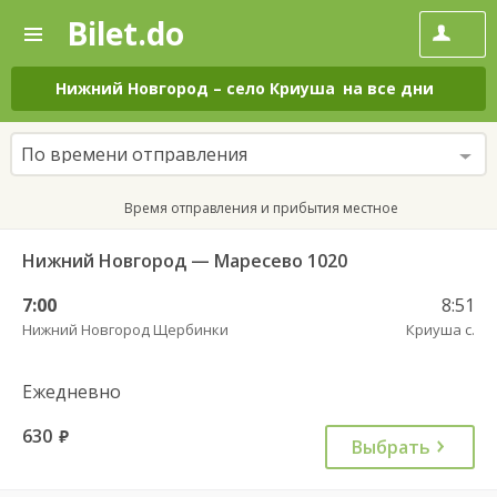
Bilet.do
—
Bilet.do
Поиск
и
покупка
Нижний Новгород
–
село Криуша
на все дни
билетов
на
автобус
По времени отправления
онлайн
Время отправления и прибытия местное
Нижний Новгород — Маресево 1020
7:00
8:51
Нижний Новгород Щербинки
Криуша с.
Ежедневно
630
руб.
Выбрать