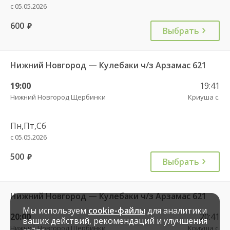
с 05.05.2026
600
руб.
Выбрать
Нижний Новгород — Кулебаки ч/з Арзамас 621
19:00
19:41
Нижний Новгород Щербинки
Криуша с.
Пн,Пт,Сб
с 05.05.2026
500
руб.
Выбрать
Нижний Новгород — Кулебаки ч/з Арзамас 621
Мы используем
cookie-файлы
для аналитики
20:00
20:41
ваших действий, рекомендаций и улучшения
Нижний Новгород Щербинки
Криуша с.