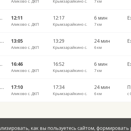
Аликово с. ДКП
Крымзарайкино с.
7 км
 Пригородный АВ ч/з Орбаши д. 728
12:11
12:17
6 мин
Е
Аликово с. ДКП
Крымзарайкино с.
7 км
ары Пригородный АВ — Большое Ямашево с. ч/з Аликово с. ДКП 661
13:05
13:29
24 мин
Е
Аликово с. ДКП
Крымзарайкино с.
6 км
 Пригородный АВ ч/з Орбаши д. 728
16:46
16:52
6 мин
Е
Аликово с. ДКП
Крымзарайкино с.
7 км
ары Пригородный АВ — Большое Ямашево с. ч/з Аликово с. ДКП 661
17:10
17:34
24 мин
П
Аликово с. ДКП
Крымзарайкино с.
6 км
с 
нализировать, как вы пользуетесь сайтом, формировать