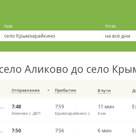
Куда
Когда
на все дни
село Аликово до село Кр
Отправление
Прибытие
В пути
ары Пригородный АВ — Большое Ямашево с. ч/з Аликово с. ДКП 661
7:48
7:59
11 мин
Е
Аликово с. ДКП
Крымзарайкино с.
6 км
 Пригородный АВ ч/з Орбаши д. 728
7:50
7:56
6 мин
Е