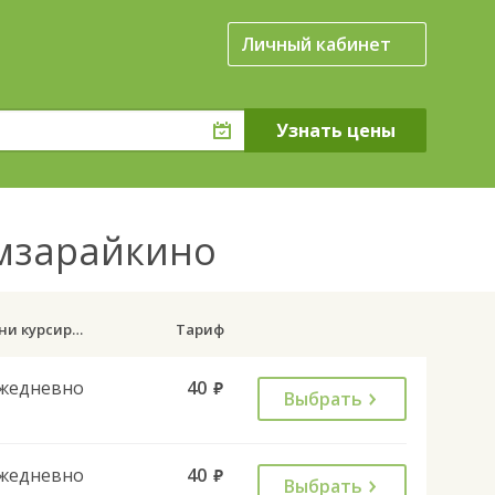
Личный кабинет
ымзарайкино
Дни курсирования
Тариф
жедневно
40
руб.
Выбрать
жедневно
40
руб.
Выбрать