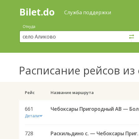
Bilet.do
—
Bilet.do
Поиск
Служба поддержки
и
покупка
Откуда
билетов
на
автобус
онлайн
Расписание рейсов
из 
Рейс
Название маршрута
661
Чебокс
Детали
728
Раскильдино с. — Чебоксары