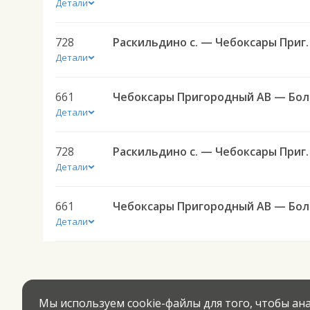
Детали
728
Раскильдино с. — Чебоксары
Детали
661
Чебокс
Детали
728
Раскильдино с. — Чебоксары
Детали
661
Чебокс
Детали
Мы используем cookie-файлы для того, чтобы а