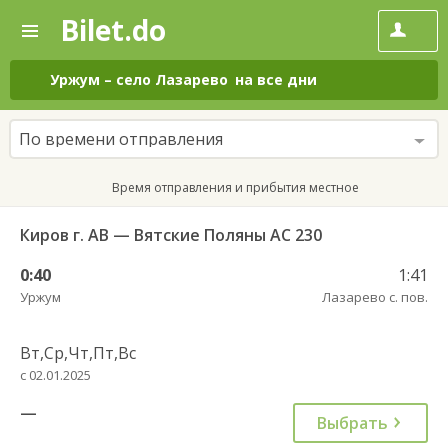
Bilet.do
—
Bilet.do
Поиск
и
покупка
Уржум
–
село Лазарево
на все дни
билетов
на
автобус
По времени отправления
онлайн
Время отправления и прибытия местное
Киров г. АВ — Вятские Поляны АС 230
0:40
1:41
Уржум
Лазарево с. пов.
Вт,Ср,Чт,Пт,Вс
с 02.01.2025
—
Выбрать