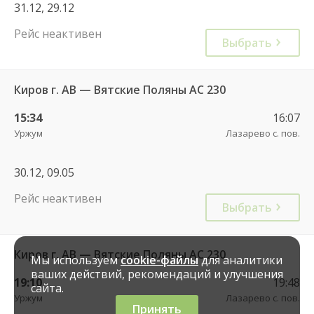
31.12, 29.12
Рейс неактивен
Выбрать
Киров г. АВ — Вятские Поляны АС 230
15:34
16:07
Уржум
Лазарево с. пов.
30.12, 09.05
Рейс неактивен
Выбрать
Киров г. АВ — Вятские Поляны АС 230
Мы используем
cookie-файлы
для аналитики
ваших действий, рекомендаций и улучшения
19:10
19:48
сайта.
Уржум
Лазарево с. пов.
Принять