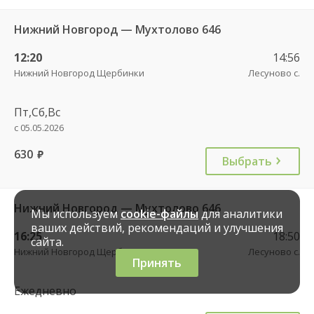
Нижний Новгород — Мухтолово 646
12:20
14:56
Нижний Новгород Щербинки
Лесуново с.
Пт,Сб,Вс
с 05.05.2026
630
руб.
Выбрать
Нижний Новгород — Мухтолово 646
Мы используем
cookie-файлы
для аналитики
ваших действий, рекомендаций и улучшения
16:25
18:50
сайта.
Нижний Новгород Щербинки
Лесуново с.
Принять
Ежедневно