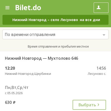
Bilet.do
—
Bilet.do
Поиск
и
покупка
Нижний Новгород
–
село Лесуново
на все дни
билетов
на
автобус
По времени отправления
онлайн
Время отправления и прибытия местное
Нижний Новгород — Мухтолово 646
12:20
14:56
Нижний Новгород Щербинки
Лесуново с.
Пн,Вт,Ср,Чт
с 05.05.2026
630
руб.
Выбрать